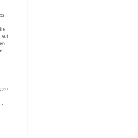
tes
die
 auf
gen
ber
ögen
se