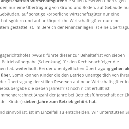
 angeschafften Wirtschaftsgüter
die stillen Reserven übertragen
Boden nur eine Übertragung von Grund und Boden, auf Gebäude nu
ebäuden, auf sonstige körperliche Wirtschaftsgüter nur eine
chaftsgütern und auf unkörperliche Wirtschaftsgüter nur eine
ern gestattet ist. Im Bereich der Finanzanlagen ist eine Übertrag
.
gsgerichtshofes (VwGH) führte dieser zur Behaltefrist von sieben
en Betriebsübergabe (Schenkung) für den Rechtsnachfolger die
en hat, weiterläuft. Bei der unentgeltlichen Übertragung
gehen al
 über.
Somit können Kinder die den Betrieb unentgeltlich von ihre
r Übertragung der stillen Reserven auf neue Wirtschaftsgüter in
bsübergabe die sieben Jahresfrist noch nicht erfüllt ist.
ammengerechnet (Anzahl der Jahre bei Betriebsführerschaft der El
 der Kinder)
sieben Jahre zum Betrieb gehört hat
.
 sinnvoll ist, ist im Einzelfall zu entscheiden. Wir unterstützen S