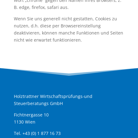
Wort „chrome“ gegen den Namen Ihres Browsers, z.
B. edge, firefox, safari aus.
Wenn Sie uns generell nicht gestatten, Cookies zu
nutzen, d.h. diese per Browsereinstellung
deaktivieren, können manche Funktionen und Seiten
nicht wie erwartet funktionieren.
Holztrattner Wirtschaftsprüfungs-und
Steuerberatungs GmbH
Fichtnergasse 10
1130 Wien
Tel. +43 (0) 1 877 16 73